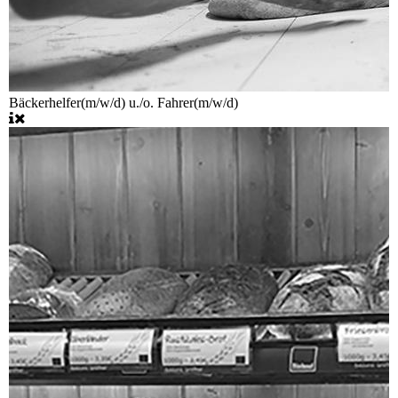
Bäckerhelfer(m/w/d) u./o. Fahrer(m/w/d)